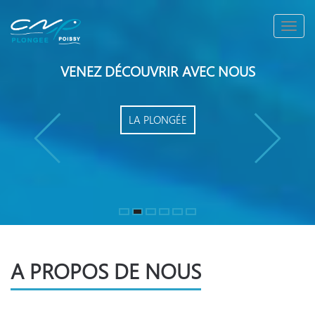
Toggl
navig
VENEZ DÉCOUVRIR AVEC NOUS
LA PLONGÉE
1
2
3
4
5
6
A PROPOS DE NOUS